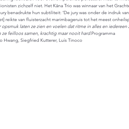
nisten zichzelf niet. Het Kāna Trio was winnaar van het Gracht
ury benadrukte hun subtiliteit: ‘De jury was onder de indruk va
t] reikte van fluisterzacht marimbageruis tot het meest onhei
 opsmuk laten ze zien en voelen dat ritme in alles en iedereen
en ze feilloos samen, krachtig maar nooit hard.
Programma
o Hwang, Siegfried Kutterer, Luís Tinoco