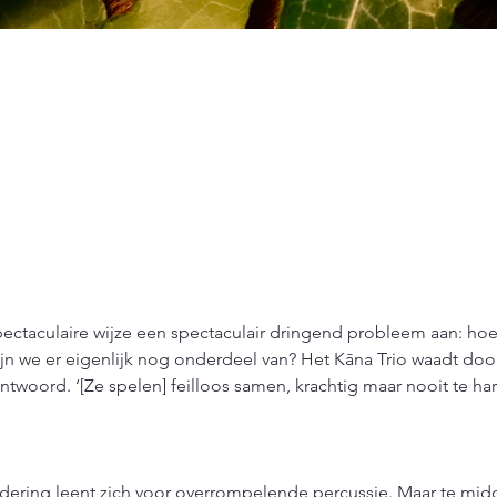
spectaculaire wijze een spectaculair dringend probleem aan: ho
jn we er eigenlijk nog onderdeel van? Het Kāna Trio waadt door
ntwoord. ‘[Ze spelen] feilloos samen, krachtig maar nooit te har
dering leent zich voor overrompelende percussie. Maar te midd