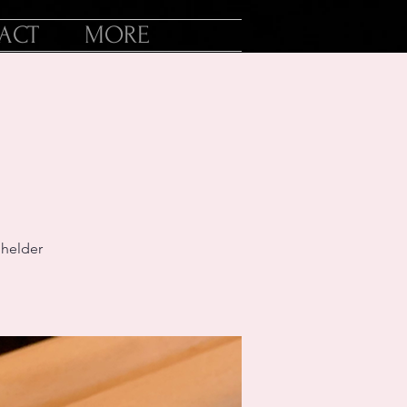
ACT
MORE
 helder