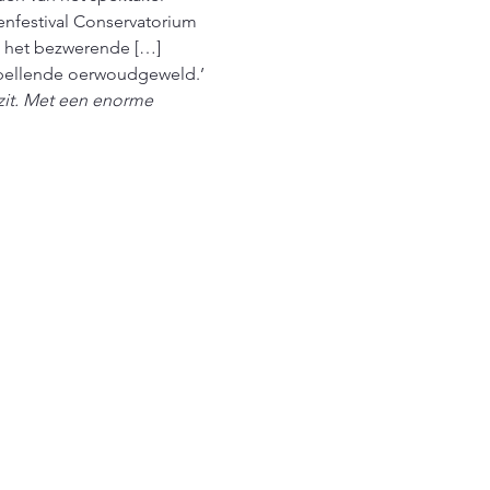
enfestival Conservatorium 
n het bezwerende […] 
lspellende oerwoudgeweld.’
 zit. Met een enorme 