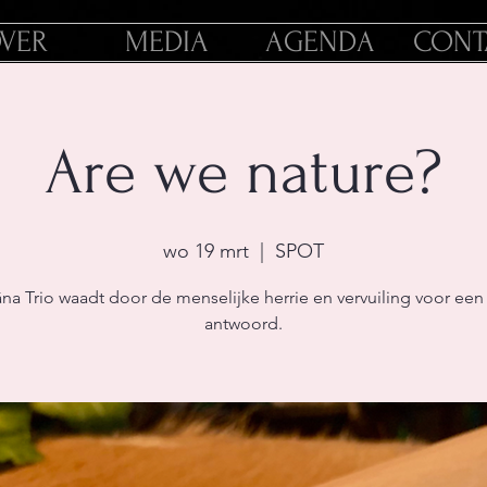
VER
MEDIA
AGENDA
CONT
Are we nature?
wo 19 mrt
  |  
SPOT
na Trio waadt door de menselijke herrie en vervuiling voor een
antwoord.