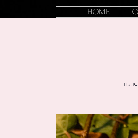
HOME
O
Het Kā